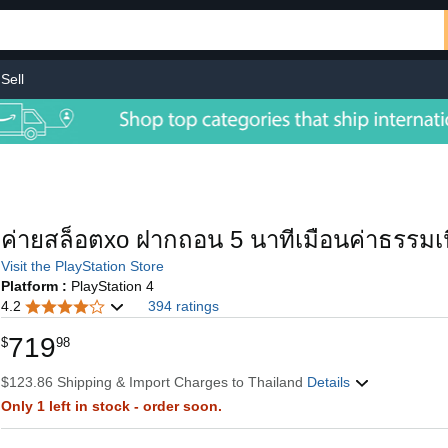
Sell
ค่ายสล็อตxo ฝากถอน 5 นาทีเมือนค่าธรรมเ
Visit the PlayStation Store
Platform :
PlayStation 4
4.2
394 ratings
719
$
98
$123.86 Shipping & Import Charges to Thailand
Details
Only 1 left in stock - order soon.