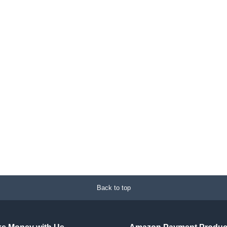
Back to top