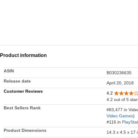
Product information
ASIN
B030236635
Release date
April 20, 2018
Customer Reviews
4.2
4.2 out of 5 star
Best Sellers Rank
#83,477 in Vid
Video Games
)
#116 in
PlaySta
Product Dimensions
14.3 x 4.5 x 17