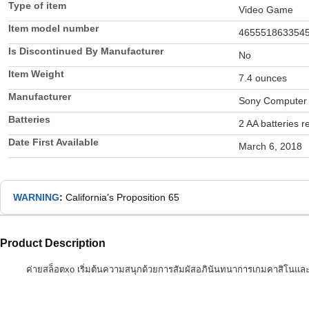
Type of item
Video Game
Item model number
465551863354
Is Discontinued By Manufacturer
No
Item Weight
7.4 ounces
Manufacturer
Sony Computer 
Batteries
2 AA batteries r
Date First Available
March 6, 2018
WARNING
:
California’s Proposition 65
Product Description
ค่ายสล็อตxo เริ่มต้นความสนุกด้วยการสัมผัสอภินันทนาการเกมคาสิโนและ