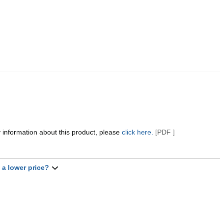
 information about this product, please
click here.
[PDF ]
t a lower price?