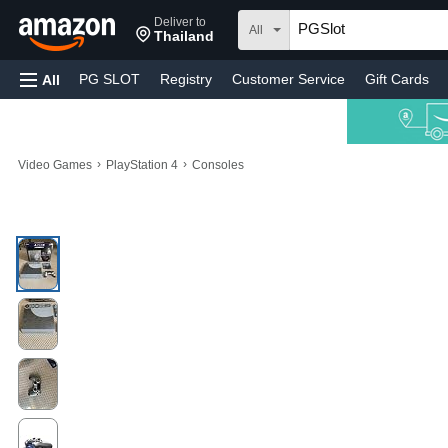
Deliver to
All
Thailand
PG SLOT
Registry
Customer Service
Gift Cards
All
›
›
Video Games
PlayStation 4
Consoles