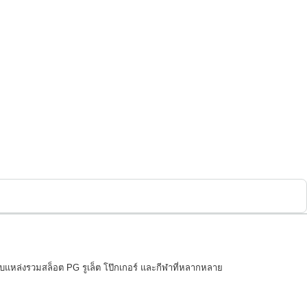
บแหล่งรวมสล็อต PG รูเล็ต โป๊กเกอร์ และกีฬาที่หลากหลาย