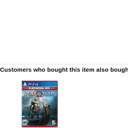
Customers who bought this item also bough