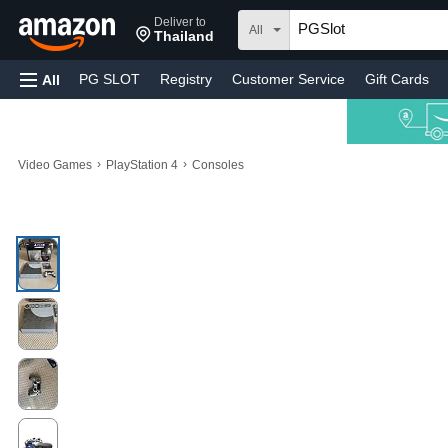
Deliver to
All
Thailand
PG SLOT
Registry
Customer Service
Gift Cards
All
›
›
Video Games
PlayStation 4
Consoles