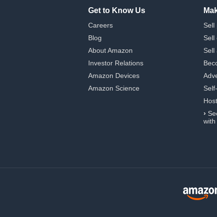
Get to Know Us
Mak
Careers
Sell
Blog
Sell
About Amazon
Sell
Investor Relations
Beco
Amazon Devices
Adve
Amazon Science
Self
Hos
›
Se
with