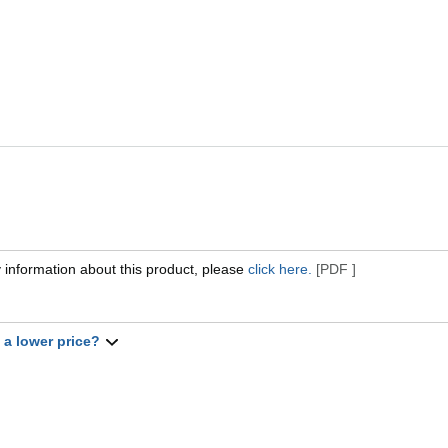
 information about this product, please
click here.
[PDF ]
t a lower price?