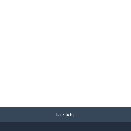
Back to top