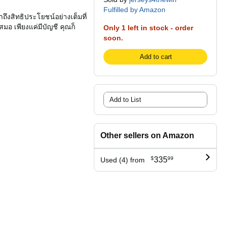
Fulfilled by Amazon
ถึงสิทธิประโยชน์อย่างเต็มที่
มอ เพียงแค่มีบัญชี คุณก็
Only 1 left in stock - order
soon.
Add to cart
Add to List
Other sellers on Amazon
$
335
99
Used (4) from