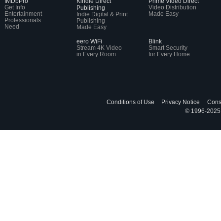
IMDbPro
Kindle Direct
Prime Video Direct
Get Info
Video Distribution
Publishing
Entertainment
Made Easy
Indie Digital & Print
Professionals
Publishing
Need
Made Easy
eero WiFi
Blink
Stream 4K Video
Smart Security
in Every Room
for Every Home
Conditions of Use
Privacy Notice
Cons
© 1996-2025, 