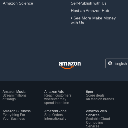
Amazon Science
Self-Publish with Us
Host an Amazon Hub
›
See More Make Money
with Us
English
Amazon Music
Amazon Ads
6pm
Stream millions
Reach customers
Score deals
of songs
wherever they
on fashion brands
spend their time
Amazon Business
AmazonGlobal
Amazon Web
Everything For
Ship Orders
Services
Your Business
Internationally
Scalable Cloud
Computing
Services