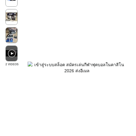
2 VIDEOS