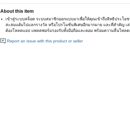
About this item
เข้าสู่ระบบสล็อต ระบบสมาชิกออกแบบมาเพื่อให้คุณเข้าถึงสิทธิประโยชน์อ
สะสมแต้มไปแลกรางวัล หรือโปรโมชั่นพิเศษอีกมากมาย และที่สำคัญ เล่น
ต้องโหลดแอป แพลตฟอร์มรองรับทั้งมือถือและคอม พร้อมความลื่นไหล
Report an issue with this product or seller