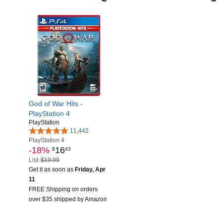
God of War Hits -
PlayStation 4
PlayStation
11,442
PlayStation 4
-18%
16
$
43
List:
$19.99
Get it as soon as
Friday, Apr
11
FREE Shipping on orders
over $35 shipped by Amazon