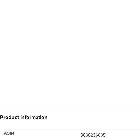
Product information
ASIN
B030236635