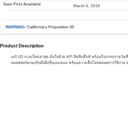
Date First Available
March 6, 2018
WARNING
:
California’s Proposition 65
Product Description
เมก้า33 ระบบใหม่ล่าสุด มั่นใจด้วย API ลิขสิทธิ์แท้ พร้อมกิจกรรมรายวันที
แพลตฟอร์มรองรับทั้งมือถือและคอม พร้อมความลื่นไหลตลอดการใช้งาน อยา