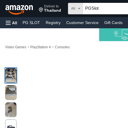
Deliver to
All
Thailand
PG SLOT
Registry
Customer Service
Gift Cards
All
›
›
Video Games
PlayStation 4
Consoles