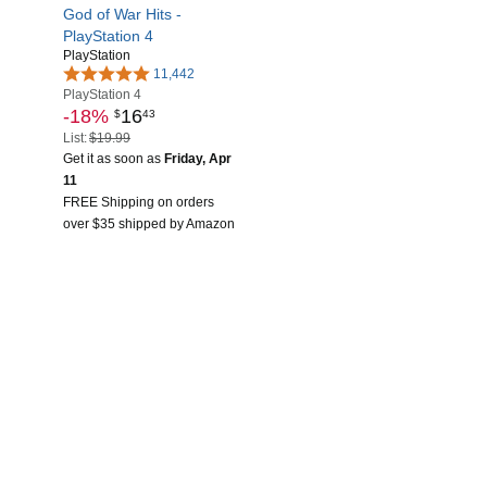
God of War Hits -
PlayStation 4
PlayStation
11,442
PlayStation 4
-18%
16
$
43
List:
$19.99
Get it as soon as
Friday, Apr
11
FREE Shipping on orders
over $35 shipped by Amazon