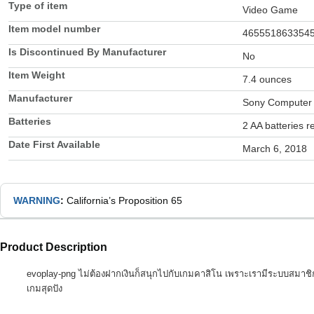
Type of item
Video Game
Item model number
465551863354
Is Discontinued By Manufacturer
No
Item Weight
7.4 ounces
Manufacturer
Sony Computer 
Batteries
2 AA batteries r
Date First Available
March 6, 2018
WARNING
:
California’s Proposition 65
Product Description
evoplay-png ไม่ต้องฝากเงินก็สนุกไปกับเกมคาสิโน เพราะเรามีระบบสมาชิกท
เกมสุดปัง