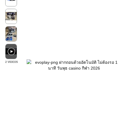
2 VIDEOS