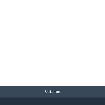
Back to top