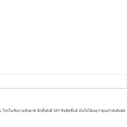
มชั่นรายสัปดาห์ อีกทั้งยังมี API ลิขสิทธิ์แท้ มั่นใจได้เลยว่าคุณกำลังสัมผัส