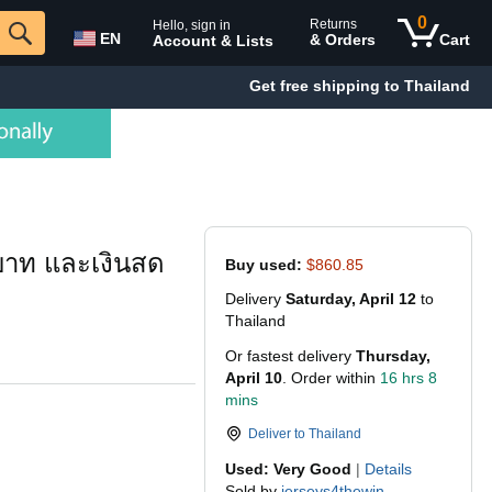
0
Returns
Hello, sign in
EN
& Orders
Cart
Account & Lists
Get free shipping to Thailand
 บาท และเงินสด
Buy used:
$860.85
Delivery
Saturday, April 12
to
Thailand
Or fastest delivery
Thursday,
April 10
. Order within
16 hrs 8
mins
Deliver to
Thailand
Used: Very Good
|
Details
Sold by
jerseys4thewin