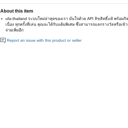
About this item
ufa-thailand ระบบใหม่ล่าสุดของเรา มั่นใจด้วย API ลิขสิทธิ์แท้ พร้อมกิ
เนื่อง ทุกครั้งที่เล่น คุณจะได้รับแต้มพิเศษ ซึ่งสามารถแลกรางวัลหรือเข้า
จ่ายเพิ่มอีก
Report an issue with this product or seller