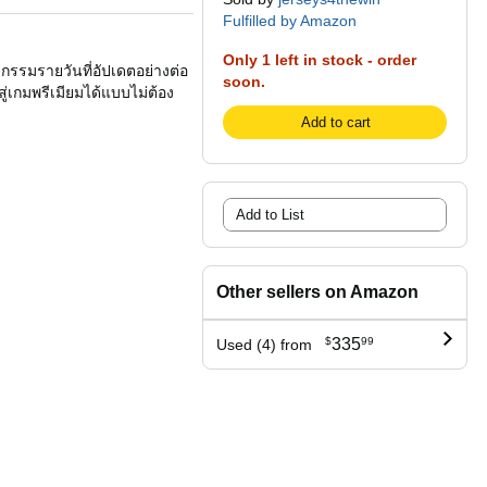
Fulfilled by Amazon
Only 1 left in stock - order
จกรรมรายวันที่อัปเดตอย่างต่อ
soon.
สู่เกมพรีเมียมได้แบบไม่ต้อง
Add to cart
Add to List
Other sellers on Amazon
$
335
99
Used (4) from