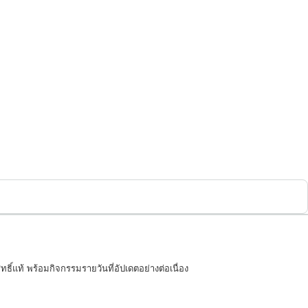
ทธิ์แท้ พร้อมกิจกรรมรายวันที่อัปเดตอย่างต่อเนื่อง