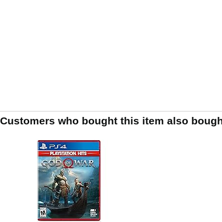
Customers who bought this item also bough