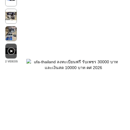
2 VIDEOS