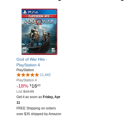
God of War Hits -
PlayStation 4
PlayStation
11,442
PlayStation 4
-18%
16
$
43
List:
$19.99
Get it as soon as
Friday, Apr
11
FREE Shipping on orders
over $35 shipped by Amazon