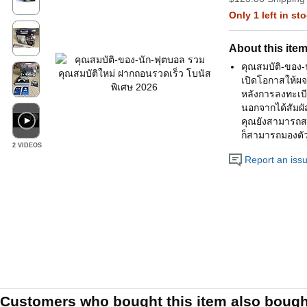
Only 1 left in st
About this ite
คุณสมบัติ-ของ
เปิดโอกาสให้ผจ
หลังการลงทะเบี
นอกจากได้สัมผั
คุณยังสามารถสะ
ก็สามารถมองตัว
2 VIDEOS
Report an issue
Customers who bought this item also bough