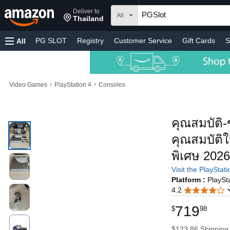
Deliver to
All
Thailand
PG SLOT
Registry
Customer Service
Gift Cards
S
All
›
›
Video Games
PlayStation 4
Consoles
คุณสมบัติ
คุณสมบัติ
พิเศษ 2026
Visit the PlayStat
Platform :
PlaySt
4.2
719
$
98
$123.86 Shipping