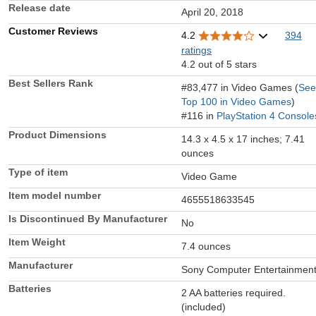
Release date
April 20, 2018
Customer Reviews
4.2
394
ratings
4.2 out of 5 stars
Best Sellers Rank
#83,477 in Video Games (
See
Top 100 in Video Games
)
#116 in
PlayStation 4 Console
Product Dimensions
14.3 x 4.5 x 17 inches; 7.41
ounces
Type of item
Video Game
Item model number
4655518633545
Is Discontinued By Manufacturer
No
Item Weight
7.4 ounces
Manufacturer
Sony Computer Entertainmen
Batteries
2 AA batteries required.
(included)