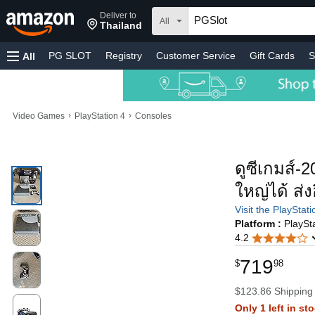
Deliver to
All
Thailand
PG SLOT
Registry
Customer Service
Gift Cards
S
All
›
›
Video Games
PlayStation 4
Consoles
ดูซีเกมส์-2
ใหญ่ได้ ส่งอ
Visit the PlayStat
Platform :
PlaySt
4.2
719
$
98
$123.86 Shipping
Only 1 left in st