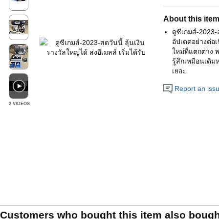
About this ite
ดูซีเกมส์-2023-
อัปเดตอย่างต่อเ
ใหม่ที่แตกต่าง
รู้สึกเหมือนเดิ
เยอะ
Report an issue
2 VIDEOS
Customers who bought this item also bough