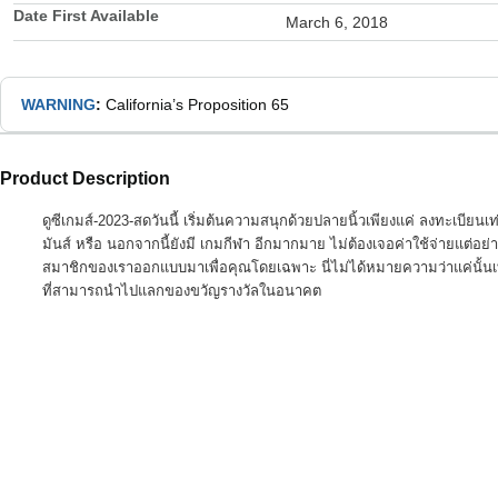
Date First Available
March 6, 2018
WARNING
:
California’s Proposition 65
Product Description
ดูซีเกมส์-2023-สดวันนี้ เริ่มต้นความสนุกด้วยปลายนิ้วเพียงแค่ ลงทะเบียนเท
มันส์ หรือ นอกจากนี้ยังมี เกมกีฬา อีกมากมาย ไม่ต้องเจอค่าใช้จ่ายแต่อ
สมาชิกของเราออกแบบมาเพื่อคุณโดยเฉพาะ นี่ไม่ได้หมายความว่าแค่นั้นเ
ที่สามารถนำไปแลกของขวัญรางวัลในอนาคต