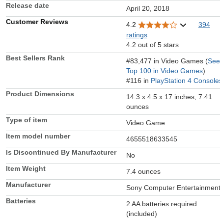
Release date
April 20, 2018
Customer Reviews
4.2
394
ratings
4.2 out of 5 stars
Best Sellers Rank
#83,477 in Video Games (
See
Top 100 in Video Games
)
#116 in
PlayStation 4 Console
Product Dimensions
14.3 x 4.5 x 17 inches; 7.41
ounces
Type of item
Video Game
Item model number
4655518633545
Is Discontinued By Manufacturer
No
Item Weight
7.4 ounces
Manufacturer
Sony Computer Entertainmen
Batteries
2 AA batteries required.
(included)