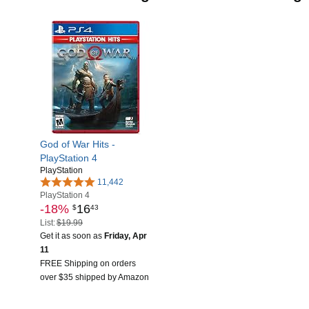
God of War Hits -
PlayStation 4
PlayStation
11,442
PlayStation 4
-18%
16
$
43
List:
$19.99
Get it as soon as
Friday, Apr
11
FREE Shipping on orders
over $35 shipped by Amazon