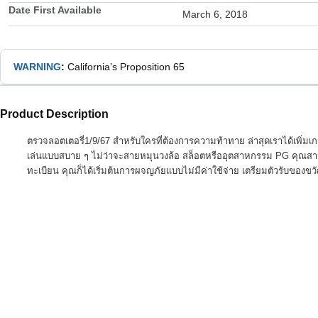
Date First Available
March 6, 2018
WARNING
:
California’s Proposition 65
Product Description
ตรวจลอตเตอรี่1/9/67 สำหรับใครที่ต้องการความท้าทาย ล่าสุดเราได้เพิ่ม
เล่นแบบสบาย ๆ ไม่ว่าจะสายหมุนวงล้อ สล็อตหรืออุตสาหกรรม PG คุณสามารถ
ทะเบียน คุณก็ได้เริ่มต้นการผจญภัยแบบไม่มีค่าใช้จ่าย เตรียมตัวรับของข