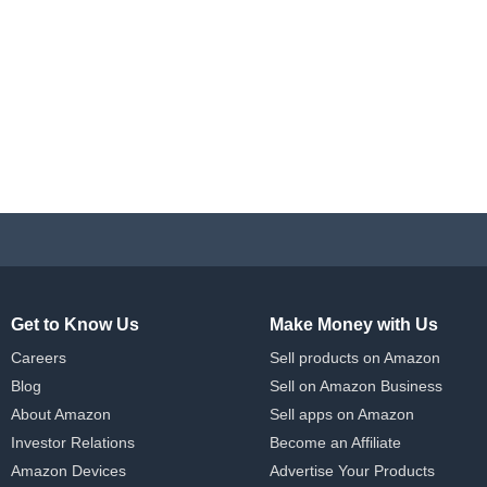
Get to Know Us
Make Money with Us
Careers
Sell products on Amazon
Blog
Sell on Amazon Business
About Amazon
Sell apps on Amazon
Investor Relations
Become an Affiliate
Amazon Devices
Advertise Your Products