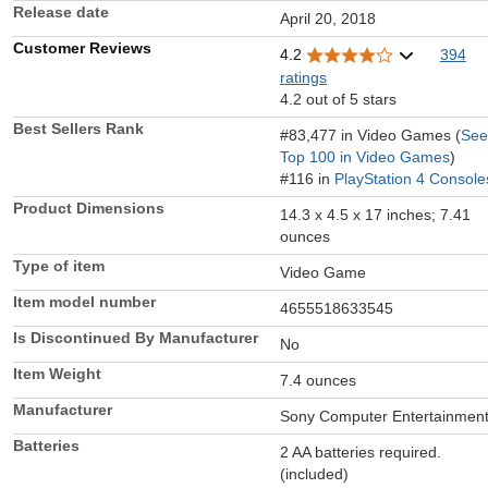
Release date
April 20, 2018
Customer Reviews
4.2
394
ratings
4.2 out of 5 stars
Best Sellers Rank
#83,477 in Video Games (
See
Top 100 in Video Games
)
#116 in
PlayStation 4 Console
Product Dimensions
14.3 x 4.5 x 17 inches; 7.41
ounces
Type of item
Video Game
Item model number
4655518633545
Is Discontinued By Manufacturer
No
Item Weight
7.4 ounces
Manufacturer
Sony Computer Entertainmen
Batteries
2 AA batteries required.
(included)