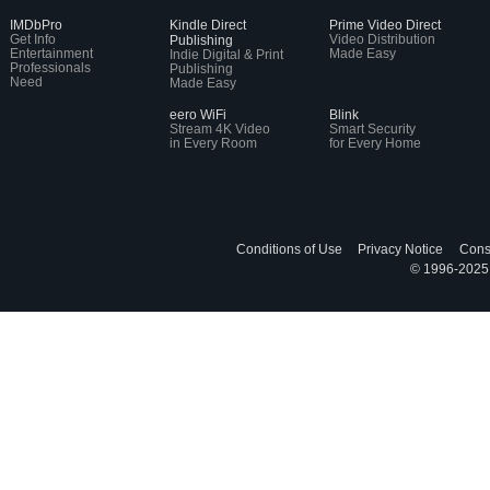
IMDbPro
Kindle Direct
Prime Video Direct
Get Info
Video Distribution
Publishing
Entertainment
Made Easy
Indie Digital & Print
Professionals
Publishing
Need
Made Easy
eero WiFi
Blink
Stream 4K Video
Smart Security
in Every Room
for Every Home
Conditions of Use
Privacy Notice
Cons
© 1996-2025, 