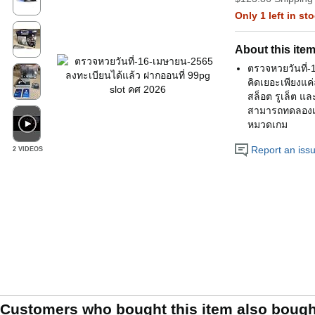
Only 1 left in st
About this ite
ตรวจหวยวันที่-
คิดเยอะเพียงแค
สล็อต รูเล็ต แล
สามารถทดลองเล่
หมวดเกม
Report an issue
2 VIDEOS
Customers who bought this item also bough