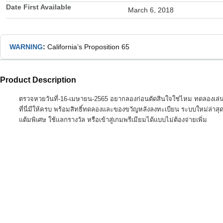
Date First Available
March 6, 2018
WARNING
:
California’s Proposition 65
Product Description
ตรวจหวยวันที่-16-เมษายน-2565 อยากลองก่อนตัดสินใจใช่ไหม ทดลองเล่นฟร
ที่นี่มีให้ครบ พร้อมสิทธิ์ทดลองและของขวัญหลังลงทะเบียน ระบบใหม่ล่าสุด มั
แต้มพิเศษ ใช้แลกรางวัล หรือเข้าสู่เกมพรีเมียมได้แบบไม่ต้องจ่ายเพิ่ม