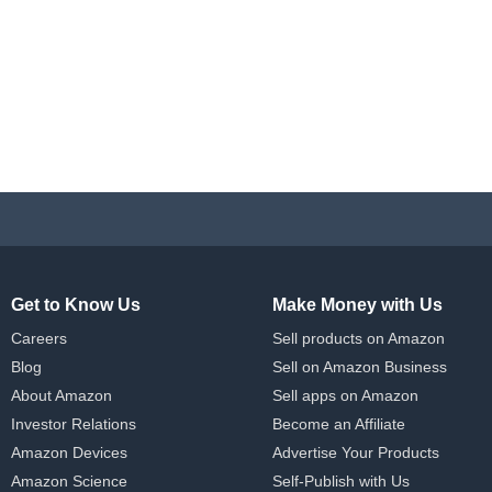
Get to Know Us
Make Money with Us
Careers
Sell products on Amazon
Blog
Sell on Amazon Business
About Amazon
Sell apps on Amazon
Investor Relations
Become an Affiliate
Amazon Devices
Advertise Your Products
Amazon Science
Self-Publish with Us