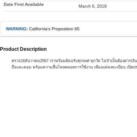
Date First Available
March 6, 2018
WARNING
:
California’s Proposition 65
Product Description
ตรวจ16ธันวาคม2567 เราพร้อมต้อนรับทุกเพศ ทุกวัย ไม่จำเป็นต้องฝากเงิน
ถือและคอม พร้อมความลื่นไหลตลอดการใช้งาน เพียงแค่ลงทะเบียน เปิดประสบ