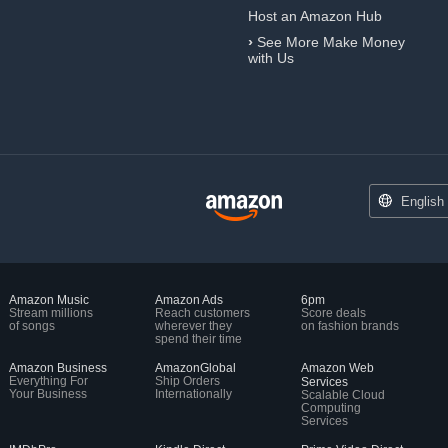
Host an Amazon Hub
›
See More Make Money
with Us
English
Amazon Music
Amazon Ads
6pm
Stream millions
Reach customers
Score deals
of songs
wherever they
on fashion brands
spend their time
Amazon Business
AmazonGlobal
Amazon Web
Everything For
Ship Orders
Services
Your Business
Internationally
Scalable Cloud
Computing
Services