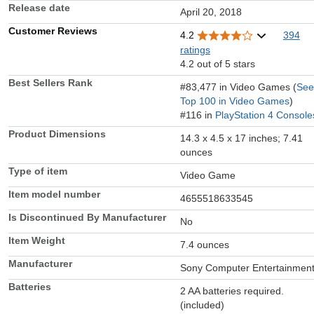
Release date
April 20, 2018
Customer Reviews
4.2
394
ratings
4.2 out of 5 stars
Best Sellers Rank
#83,477 in Video Games (
See
Top 100 in Video Games
)
#116 in
PlayStation 4 Console
Product Dimensions
14.3 x 4.5 x 17 inches; 7.41
ounces
Type of item
Video Game
Item model number
4655518633545
Is Discontinued By Manufacturer
No
Item Weight
7.4 ounces
Manufacturer
Sony Computer Entertainmen
Batteries
2 AA batteries required.
(included)