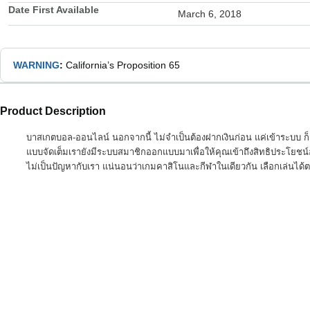
Date First Available
March 6, 2018
WARNING
:
California’s Proposition 65
Product Description
บาสเกตบอล-ออนไลน์ นอกจากนี้ ไม่จำเป็นต้องฝากเงินก่อน แค่เข้าระบบ 
แบบจัดเต็มเรายังมีระบบสมาชิกออกแบบมาเพื่อให้คุณเข้าถึงสิทธิประโยชน์อย
ไม่เป็นปัญหากับเรา แน่นอนว่าเกมคาสิโนและกีฬาในเดียวกัน เลือกเล่น