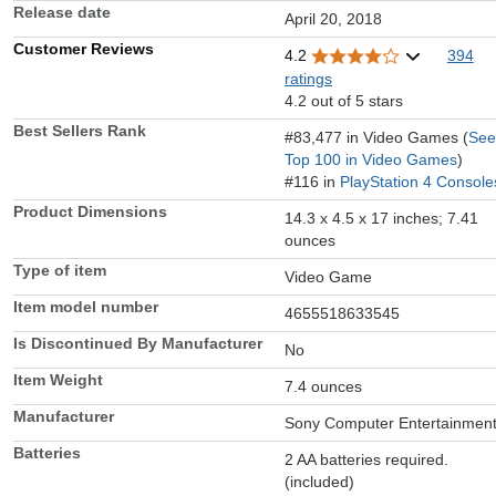
Release date
April 20, 2018
Customer Reviews
4.2
394
ratings
4.2 out of 5 stars
Best Sellers Rank
#83,477 in Video Games (
See
Top 100 in Video Games
)
#116 in
PlayStation 4 Console
Product Dimensions
14.3 x 4.5 x 17 inches; 7.41
ounces
Type of item
Video Game
Item model number
4655518633545
Is Discontinued By Manufacturer
No
Item Weight
7.4 ounces
Manufacturer
Sony Computer Entertainmen
Batteries
2 AA batteries required.
(included)