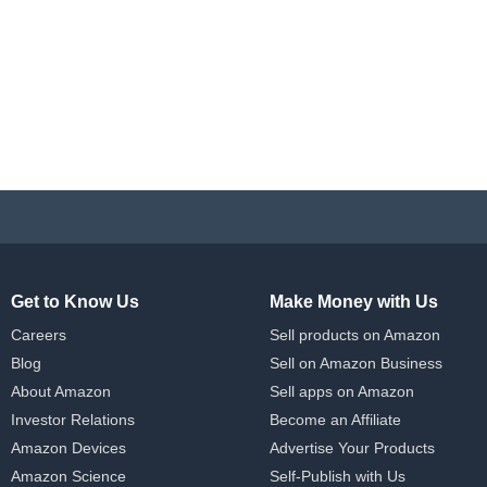
Get to Know Us
Make Money with Us
Careers
Sell products on Amazon
Blog
Sell on Amazon Business
About Amazon
Sell apps on Amazon
Investor Relations
Become an Affiliate
Amazon Devices
Advertise Your Products
Amazon Science
Self-Publish with Us