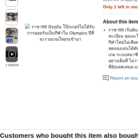
Only 1 left in st
About this ite
ราชา99 เริ่มต้
ทะเบียน คุณจะไ
กีฬาโดยไม่เสีย
ทดลองเล่นได้ทั
เกม ระบบสมาชิก
อย่างเต็มที่ ไ
2 VIDEOS
ที่อัปเดตเสมอ แม
Report an issue
Customers who bought this item also bough