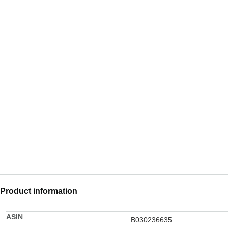
Product information
ASIN
B030236635