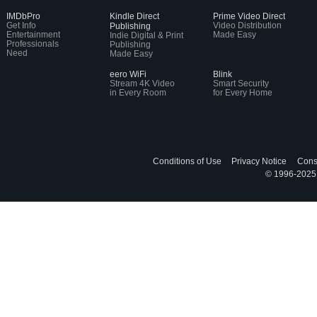
IMDbPro
Kindle Direct
Prime Video Direct
Get Info
Video Distribution
Publishing
Entertainment
Made Easy
Indie Digital & Print
Professionals
Publishing
Need
Made Easy
eero WiFi
Blink
Stream 4K Video
Smart Security
in Every Room
for Every Home
Conditions of Use
Privacy Notice
Cons
© 1996-2025, 