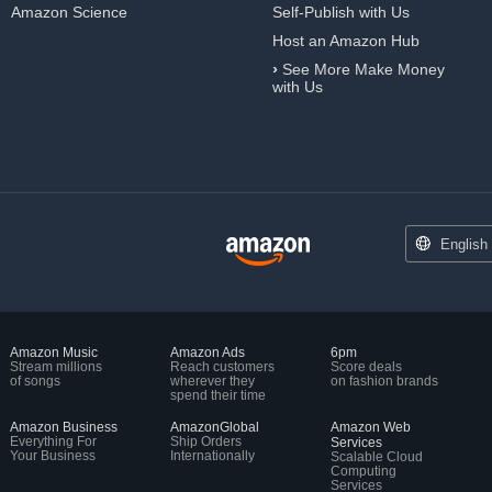
Amazon Science
Self-Publish with Us
Host an Amazon Hub
›
See More Make Money
with Us
English
Amazon Music
Amazon Ads
6pm
Stream millions
Reach customers
Score deals
of songs
wherever they
on fashion brands
spend their time
Amazon Business
AmazonGlobal
Amazon Web
Everything For
Ship Orders
Services
Your Business
Internationally
Scalable Cloud
Computing
Services