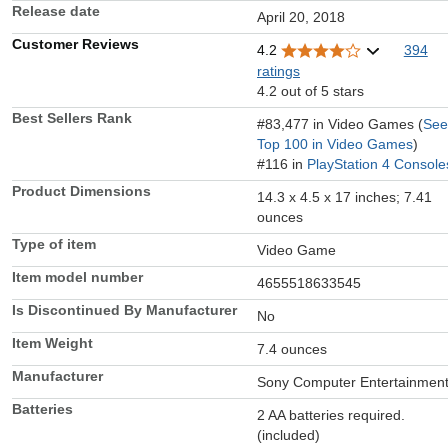
Release date
April 20, 2018
Customer Reviews
4.2
394
ratings
4.2 out of 5 stars
Best Sellers Rank
#83,477 in Video Games (
See
Top 100 in Video Games
)
#116 in
PlayStation 4 Console
Product Dimensions
14.3 x 4.5 x 17 inches; 7.41
ounces
Type of item
Video Game
Item model number
4655518633545
Is Discontinued By Manufacturer
No
Item Weight
7.4 ounces
Manufacturer
Sony Computer Entertainmen
Batteries
2 AA batteries required.
(included)