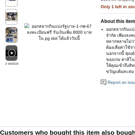
Only 1 left in st
About this ite
ออกสลากกินแบ่ง
จำกัด เพียงลงท
หลากหลายไม่ว่า 
ต้องเสียค่าใช้จ
นอกจากนี้ คุณย
ของเกม คาสิโน
2 VIDEOS
ให้คุณเข้าถึงส
ขวัญแต้มสะสม ห
Report an issue
Customers who bought this item also bough