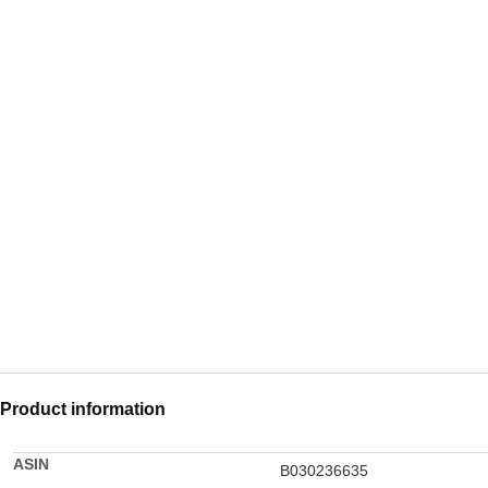
Product information
ASIN
B030236635