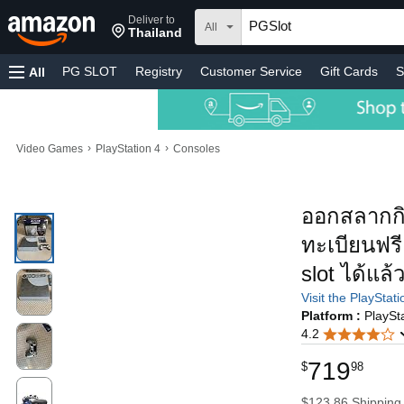
Deliver to
All
Thailand
PG SLOT
Registry
Customer Service
Gift Cards
S
All
›
›
Video Games
PlayStation 4
Consoles
ออกสลากกิ
ทะเบียนฟรี
slot ได้แล้ว
Visit the PlayStat
Platform :
PlaySt
4.2
719
$
98
$123.86 Shipping