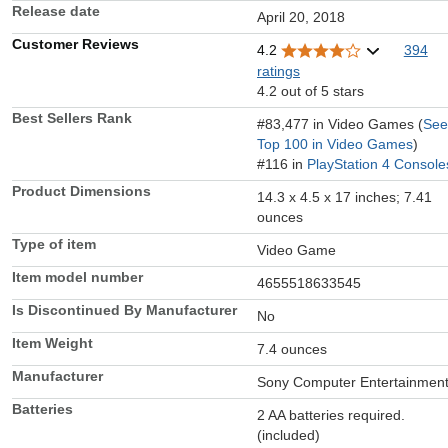
Release date
April 20, 2018
Customer Reviews
4.2
394
ratings
4.2 out of 5 stars
Best Sellers Rank
#83,477 in Video Games (
See
Top 100 in Video Games
)
#116 in
PlayStation 4 Console
Product Dimensions
14.3 x 4.5 x 17 inches; 7.41
ounces
Type of item
Video Game
Item model number
4655518633545
Is Discontinued By Manufacturer
No
Item Weight
7.4 ounces
Manufacturer
Sony Computer Entertainmen
Batteries
2 AA batteries required.
(included)