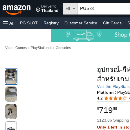
Deliver to
All
Thailand
PG SLOT
Registry
Customer Service
Gift Cards
S
All
›
›
Video Games
PlayStation 4
Consoles
อุปกรณ์-ก
สำหรับเกมส
Visit the PlayStat
Platform :
PlaySt
4.2
719
$
98
$123.86 Shipping
Only 1 left in st