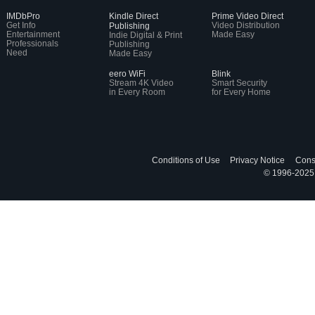
IMDbPro
Kindle Direct
Prime Video Direct
Get Info
Video Distribution
Publishing
Entertainment
Made Easy
Indie Digital & Print
Professionals
Publishing
Need
Made Easy
eero WiFi
Blink
Stream 4K Video
Smart Security
in Every Room
for Every Home
Conditions of Use
Privacy Notice
Cons
© 1996-2025, 