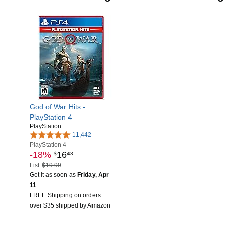
God of War Hits -
PlayStation 4
PlayStation
11,442
PlayStation 4
-18%
16
$
43
List:
$19.99
Get it as soon as
Friday, Apr
11
FREE Shipping on orders
over $35 shipped by Amazon