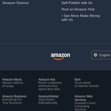
Amazon Science
Self-Publish with Us
Host an Amazon Hub
›
See More Make Money
with Us
English
Amazon Music
Amazon Ads
6pm
Stream millions
Reach customers
Score deals
of songs
wherever they
on fashion brands
spend their time
Amazon Business
AmazonGlobal
Amazon Web
Everything For
Ship Orders
Services
Your Business
Internationally
Scalable Cloud
Computing
Services