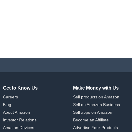
Get to Know Us
Make Money with Us
Careers
Sell products on Amazon
Blog
Sell on Amazon Business
About Amazon
Sell apps on Amazon
Investor Relations
Become an Affiliate
Amazon Devices
Advertise Your Products