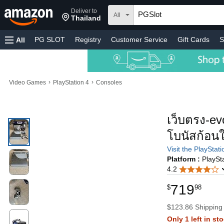
Deliver to
All
Thailand
PG SLOT
Registry
Customer Service
Gift Cards
S
All
›
›
Video Games
PlayStation 4
Consoles
เว็บตรง-e
โบนัสก้อน
Visit the PlayStat
Platform :
PlaySt
4.2
719
$
98
$123.86 Shipping
Only 1 left in st