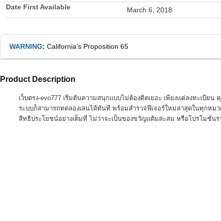
Date First Available
March 6, 2018
WARNING
:
California’s Proposition 65
Product Description
เว็บตรง-evo777 เริ่มต้นความสนุกแบบไม่ต้องคิดเยอะ เพียงแค่ลงทะเบียน ค
ระบบก็สามารถทดลองเล่นได้ทันที พร้อมสำรวจฟีเจอร์ใหม่ล่าสุดในทุกหมวด
สิทธิประโยชน์อย่างเต็มที่ ไม่ว่าจะเป็นของขวัญแต้มสะสม หรือโปรโมชั่นร