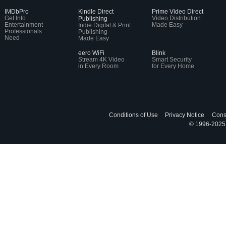
IMDbPro
Kindle Direct
Prime Video Direct
Get Info
Video Distribution
Publishing
Entertainment
Made Easy
Indie Digital & Print
Professionals
Publishing
Need
Made Easy
eero WiFi
Blink
Stream 4K Video
Smart Security
in Every Room
for Every Home
Conditions of Use
Privacy Notice
Cons
© 1996-2025, 