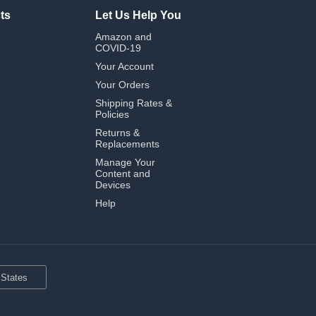
ts
Let Us Help You
Amazon and
COVID-19
Your Account
Your Orders
Shipping Rates &
Policies
Returns &
Replacements
Manage Your
Content and
Devices
Help
 States