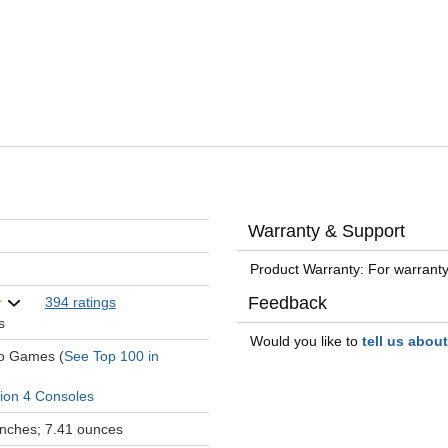
Warranty & Support
Product Warranty: For warranty
Feedback
394 ratings
s
Would you like to
tell us abou
eo Games (
See Top 100 in
tion 4 Consoles
 inches; 7.41 ounces