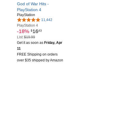
God of War Hits -
PlayStation 4
PlayStation
11,442
PlayStation 4
-18%
16
$
43
List:
$19.99
Get it as soon as
Friday, Apr
11
FREE Shipping on orders
over $35 shipped by Amazon