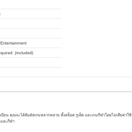
5
Entertainment
equired. (included)
ยน คุณจะได้สัมผัสเกมหลากหลาย ทั้งสล็อต รูเล็ต และเกมกีฬาโดยไม่เสียค่าใช้จ่า
นและกีฬา