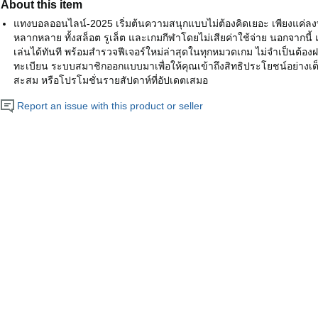
About this item
แทงบอลออนไลน์-2025 เริ่มต้นความสนุกแบบไม่ต้องคิดเยอะ เพียงแค่ลง
หลากหลาย ทั้งสล็อต รูเล็ต และเกมกีฬาโดยไม่เสียค่าใช้จ่าย นอกจากนี
เล่นได้ทันที พร้อมสำรวจฟีเจอร์ใหม่ล่าสุดในทุกหมวดเกม ไม่จำเป็นต้องฝ
ทะเบียน ระบบสมาชิกออกแบบมาเพื่อให้คุณเข้าถึงสิทธิประโยชน์อย่างเต็
สะสม หรือโปรโมชั่นรายสัปดาห์ที่อัปเดตเสมอ
Report an issue with this product or seller