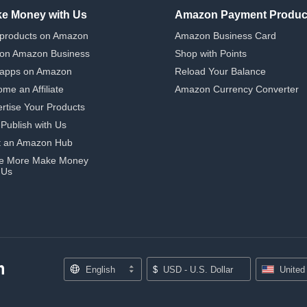
e Money with Us
Amazon Payment Produc
 products on Amazon
Amazon Business Card
 on Amazon Business
Shop with Points
 apps on Amazon
Reload Your Balance
me an Affiliate
Amazon Currency Converter
rtise Your Products
-Publish with Us
t an Amazon Hub
e More Make Money
 Us
English
$
USD - U.S. Dollar
United