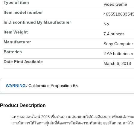
Type of item
Video Game
Item model number
465551863354
Is Discontinued By Manufacturer
No
Item Weight
7.4 ounces
Manufacturer
Sony Computer 
Batteries
2 AA batteries r
Date First Available
March 6, 2018
WARNING
:
California’s Proposition 65
Product Description
แทงบอลออนไลน์-2025 เริ่มต้นความสนุกแบบไม่ต้องคิดเยอะ เพียงแค่ลงทะเบี
เราเน้นการให้โอกาสผู้เล่นที่ต้องการสัมผัสความทันสมัยของโลกเกมคาสิโ