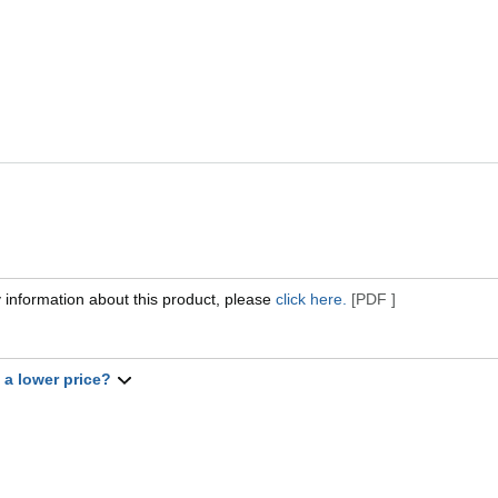
 information about this product, please
click here.
[PDF ]
t a lower price?