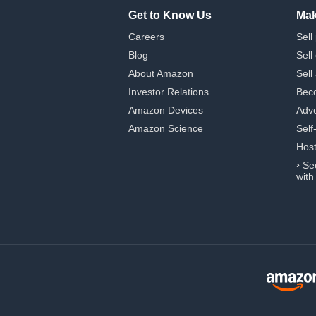
Get to Know Us
Mak
Careers
Sell
Blog
Sell
About Amazon
Sell
Investor Relations
Beco
Amazon Devices
Adve
Amazon Science
Self
Hos
›
Se
with