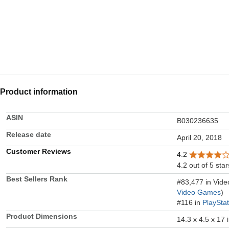
Product information
ASIN
B030236635
Release date
April 20, 2018
Customer Reviews
4.2
4.2 out of 5 star
Best Sellers Rank
#83,477 in Vid
Video Games
)
#116 in
PlaySta
Product Dimensions
14.3 x 4.5 x 17