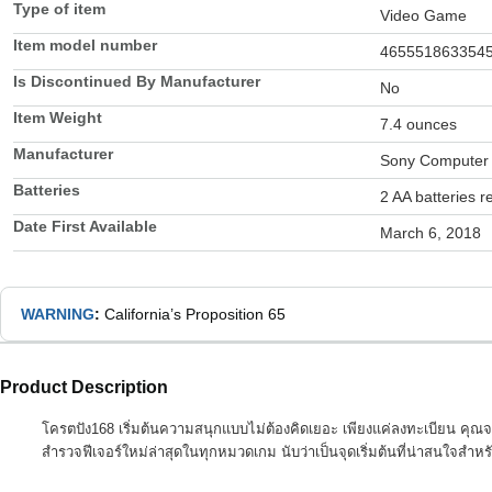
Type of item
Video Game
Item model number
465551863354
Is Discontinued By Manufacturer
No
Item Weight
7.4 ounces
Manufacturer
Sony Computer 
Batteries
2 AA batteries r
Date First Available
March 6, 2018
WARNING
:
California’s Proposition 65
Product Description
โครตปัง168 เริ่มต้นความสนุกแบบไม่ต้องคิดเยอะ เพียงแค่ลงทะเบียน คุณจะ
สำรวจฟีเจอร์ใหม่ล่าสุดในทุกหมวดเกม นับว่าเป็นจุดเริ่มต้นที่น่าสนใจสำห