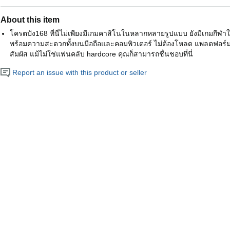
About this item
โครตปัง168 ที่นี่ไม่เพียงมีเกมคาสิโนในหลากหลายรูปแบบ ยังมีเกมกีฬา
พร้อมความสะดวกทั้งบนมือถือและคอมพิวเตอร์ ไม่ต้องโหลด แพลตฟอร์ม
สัมผัส แม้ไม่ใช่แฟนคลับ hardcore คุณก็สามารถชื่นชอบที่นี่
Report an issue with this product or seller