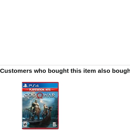
Customers who bought this item also bough