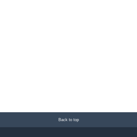
Back to top