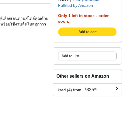
Fulfilled by Amazon
Only 1 left in stock - order
ให้เลือกเล่นตามสไตล์คุณด้วย
soon.
พร้อมใช้งานลื่นไหลทุกการ
Add to cart
Add to List
Other sellers on Amazon
$
335
99
Used (4) from