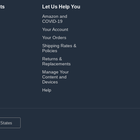
ts
Let Us Help You
Amazon and
COVID-19
Your Account
Your Orders
Shipping Rates &
Policies
Returns &
Replacements
Manage Your
Content and
Devices
Help
 States