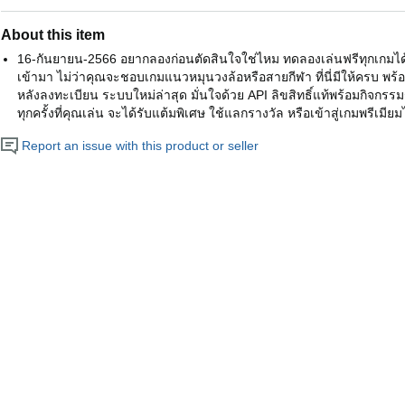
About this item
16-กันยายน-2566 อยากลองก่อนตัดสินใจใช่ไหม ทดลองเล่นฟรีทุกเกมได้ทัน
เข้ามา ไม่ว่าคุณจะชอบเกมแนวหมุนวงล้อหรือสายกีฬา ที่นี่มีให้ครบ พ
หลังลงทะเบียน ระบบใหม่ล่าสุด มั่นใจด้วย API ลิขสิทธิ์แท้พร้อมกิจกรรมร
ทุกครั้งที่คุณเล่น จะได้รับแต้มพิเศษ ใช้แลกรางวัล หรือเข้าสู่เกมพรีเมียม
Report an issue with this product or seller