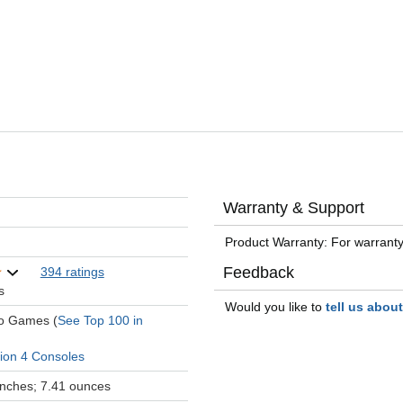
Warranty & Support
Product Warranty: For warranty
Feedback
394 ratings
s
Would you like to
tell us abou
eo Games (
See Top 100 in
tion 4 Consoles
 inches; 7.41 ounces