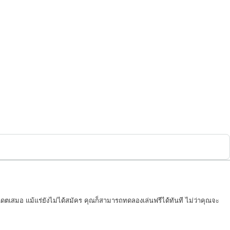
เดตเสมอ แม้แร่ยังไม่ได้สมัคร คุณก็สามารถทดลองเล่นฟรีได้ทันที ไม่ว่าคุณจะ