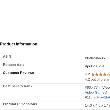
Product information
ASIN
B030236635
Release date
April 20, 2018
Customer Reviews
4.2
4.2 out of 5 star
Best Sellers Rank
#83,477 in Vid
Video Games
)
#116 in
PlaySta
Product Dimensions
14.3 x 4.5 x 17