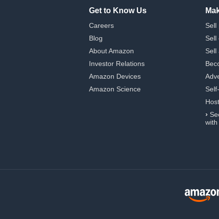
Get to Know Us
Mak
Careers
Sell
Blog
Sell
About Amazon
Sell
Investor Relations
Beco
Amazon Devices
Adve
Amazon Science
Self
Hos
›
Se
with