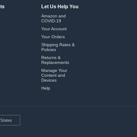
ts
Let Us Help You
Amazon and
COVID-19
Your Account
Your Orders
Shipping Rates &
Policies
Returns &
Replacements
Manage Your
Content and
Devices
Help
 States