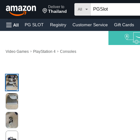
Deliver to
All
Thailand
PG SLOT
Registry
Customer Service
Gift Cards
All
›
›
Video Games
PlayStation 4
Consoles