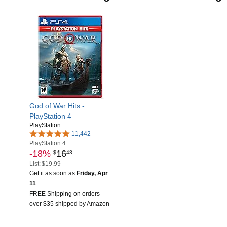
God of War Hits -
PlayStation 4
PlayStation
11,442
PlayStation 4
-18%
16
$
43
List:
$19.99
Get it as soon as
Friday, Apr
11
FREE Shipping on orders
over $35 shipped by Amazon