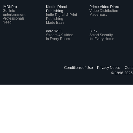
IMDbPro
Kindle Direct
Prime Video Direct
Get Info
Video Distribution
Publishing
Entertainment
Made Easy
Indie Digital & Print
Professionals
Publishing
Need
Made Easy
eero WiFi
Blink
Stream 4K Video
Smart Security
in Every Room
for Every Home
Conditions of Use
Privacy Notice
Cons
© 1996-2025, 