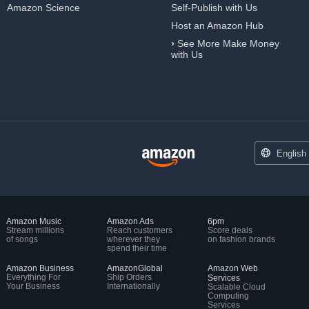
Amazon Science
Self-Publish with Us
Host an Amazon Hub
›
See More Make Money
with Us
English
Amazon Music
Amazon Ads
6pm
Stream millions
Reach customers
Score deals
of songs
wherever they
on fashion brands
spend their time
Amazon Business
AmazonGlobal
Amazon Web
Everything For
Ship Orders
Services
Your Business
Internationally
Scalable Cloud
Computing
Services