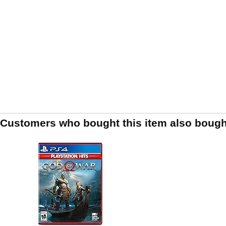
Customers who bought this item also bough