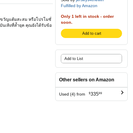
Fulfilled by Amazon
Only 1 left in stock - order
งขวัญแต้มสะสม หรือโปรโมชั่
soon.
ิงที่ล้ำยุค คุณยังได้รับข้อ
Add to cart
Add to List
Other sellers on Amazon
$
335
99
Used (4) from