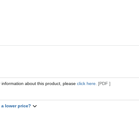
 information about this product, please
click here.
[PDF ]
t a lower price?