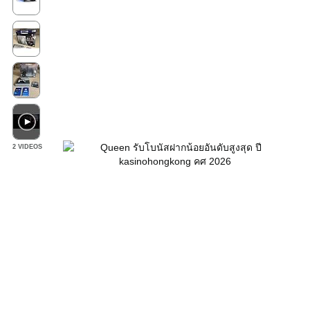
2 VIDEOS