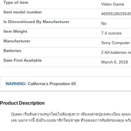
Type of item
Video Game
Item model number
465551863354
Is Discontinued By Manufacturer
No
Item Weight
7.4 ounces
Manufacturer
Sony Computer 
Batteries
2 AA batteries r
Date First Available
March 6, 2018
WARNING
:
California’s Proposition 65
Product Description
Queen เริ่มต้นความสนุกโดยไม่ต้องยุ่งยาก เพียงแค่กดปุ่มลงทะเบียน คุณจ
เลย นอกจากนี้ ยังมีระบบสมาชิกใหม่ล่าสุด ที่รอคอยการสัมผัสของคุณ พ