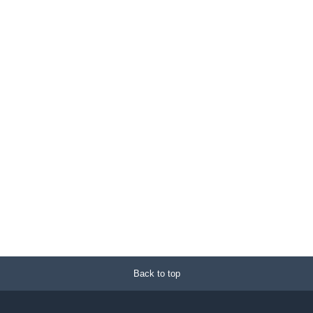
Back to top