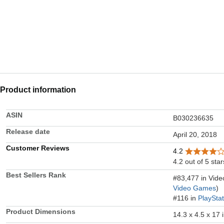
Product information
ASIN
B030236635
Release date
April 20, 2018
Customer Reviews
4.2
4.2 out of 5 star
Best Sellers Rank
#83,477 in Vid
Video Games
)
#116 in
PlaySta
Product Dimensions
14.3 x 4.5 x 17