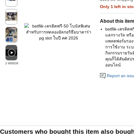
Only 1 left in st
About this ite
betflik-เครดิตฟร
แลกรางวัล หรือเ
แพลตฟอร์มรองร
การใช้งาน ระบบใ
กิจกรรมรายวันที
คุณก็ได้สัมผั
2 VIDEOS
ออนไลน์
Report an issue
Customers who bought this item also bough