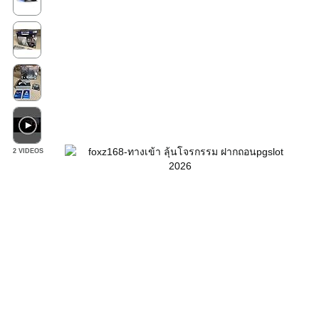
2 VIDEOS