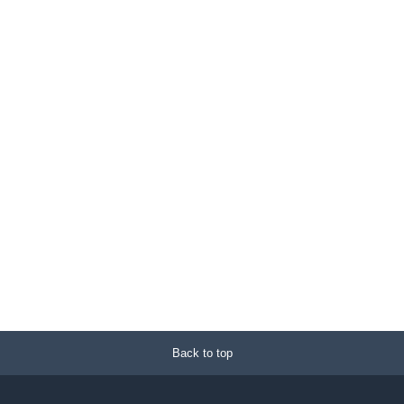
Back to top