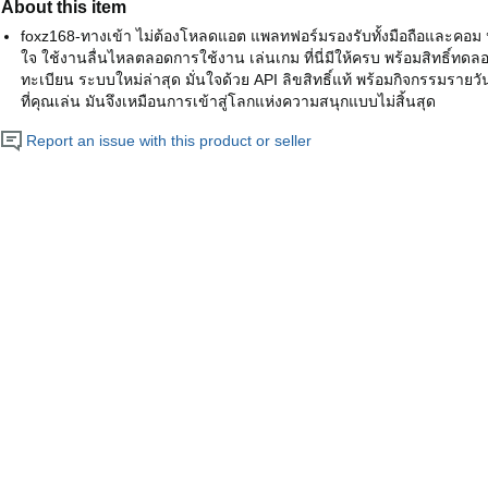
About this item
foxz168-ทางเข้า ไม่ต้องโหลดแอต แพลทฟอร์มรองรับทั้งมือถือและคอม ห
ใจ ใช้งานลื่นไหลตลอดการใช้งาน เล่นเกม ที่นี่มีให้ครบ พร้อมสิทธิ์ท
ทะเบียน ระบบใหม่ล่าสุด มั่นใจด้วย API ลิขสิทธิ์แท้ พร้อมกิจกรรมรายวันที
ที่คุณเล่น มันจึงเหมือนการเข้าสู่โลกแห่งความสนุกแบบไม่สิ้นสุด
Report an issue with this product or seller