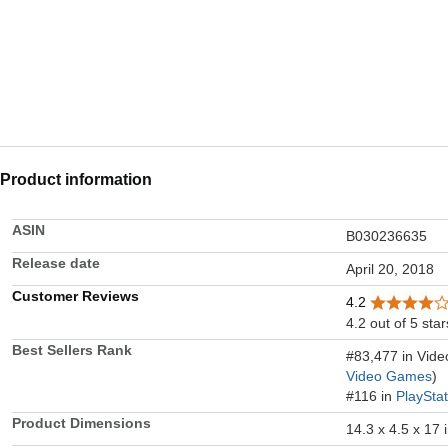
Product information
ASIN
B030236635
Release date
April 20, 2018
Customer Reviews
4.2
4.2 out of 5 star
Best Sellers Rank
#83,477 in Vid
Video Games
)
#116 in
PlaySta
Product Dimensions
14.3 x 4.5 x 17