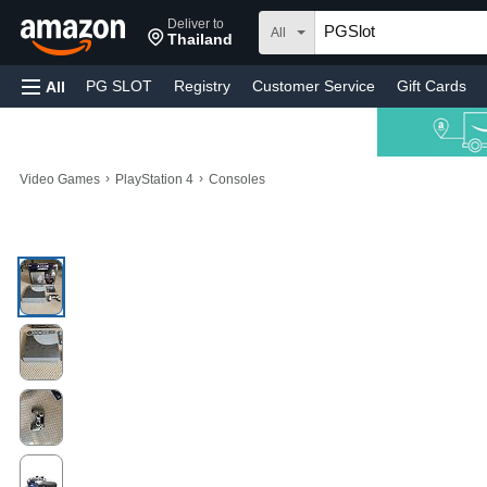
Deliver to
All
Thailand
PG SLOT
Registry
Customer Service
Gift Cards
All
›
›
Video Games
PlayStation 4
Consoles