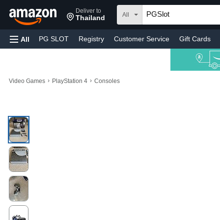
Deliver to
All
Thailand
PG SLOT
Registry
Customer Service
Gift Cards
All
›
›
Video Games
PlayStation 4
Consoles