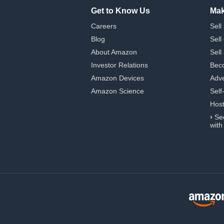
Get to Know Us
Mak
Careers
Sell
Blog
Sell
About Amazon
Sell
Investor Relations
Beco
Amazon Devices
Adve
Amazon Science
Self
Hos
›
Se
with