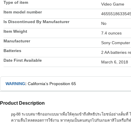
Type of item
Video Game
Item model number
465551863354
Is Discontinued By Manufacturer
No
Item Weight
7.4 ounces
Manufacturer
Sony Computer 
Batteries
2 AA batteries r
Date First Available
March 6, 2018
WARNING
:
California’s Proposition 65
Product Description
pg-88 ระบบสมาชิกออกแบบมาเพื่อให้คุณเข้าถึงสิทธิประโยชน์อย่างเต็มที่
ความลื่นไหลตลอดการใช้งาน หากคุณเป็นคนสนุกไปกับเกมคาสิโนหรือกีฬา น