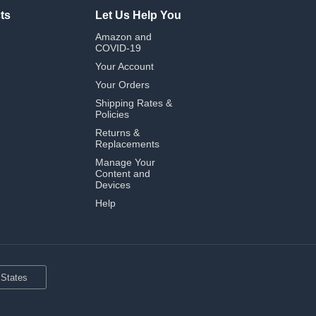
ts
Let Us Help You
Amazon and
COVID-19
Your Account
Your Orders
Shipping Rates &
Policies
Returns &
Replacements
Manage Your
Content and
Devices
Help
 States