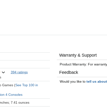
Warranty & Support
Product Warranty: For warranty
Feedback
394 ratings
s
Would you like to
tell us abou
eo Games (
See Top 100 in
tion 4 Consoles
 inches; 7.41 ounces