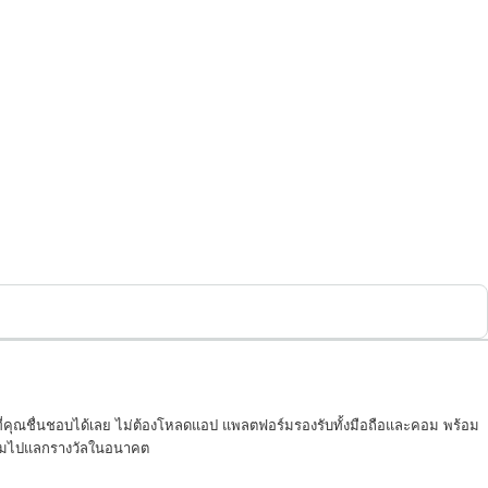
มที่คุณชื่นชอบได้เลย ไม่ต้องโหลดแอป แพลตฟอร์มรองรับทั้งมือถือและคอม พร้อม
แต้มไปแลกรางวัลในอนาคต