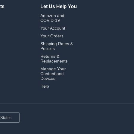
ts
Let Us Help You
Amazon and
COVID-19
Your Account
Your Orders
Shipping Rates &
Policies
Returns &
Replacements
Manage Your
Content and
Devices
Help
 States