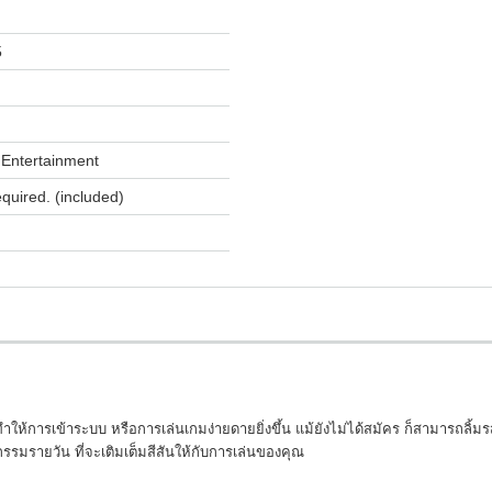
5
Entertainment
equired. (included)
้การเข้าระบบ หรือการเล่นเกมง่ายดายยิ่งขึ้น แม้ยังไม่ได้สมัคร ก็สามารถลิ้มรส
จกรรมรายวัน ที่จะเติมเต็มสีสันให้กับการเล่นของคุณ