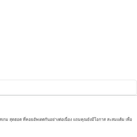
เกม สุดฮอต ที่คอยอัพเดตกันอย่างต่อเนื่อง แถมคุณยังมีโอกาส สะสมแต้ม เพื่อ