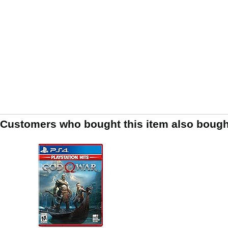
Customers who bought this item also bough