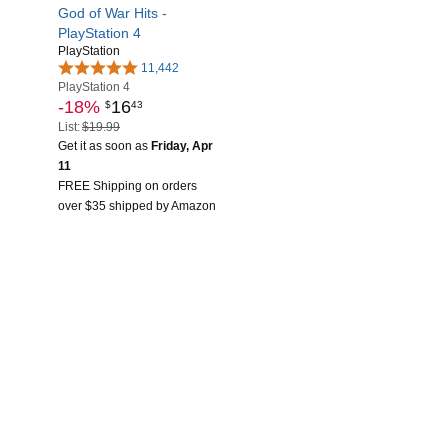
God of War Hits -
PlayStation 4
PlayStation
11,442
PlayStation 4
-18%
16
$
43
List:
$19.99
Get it as soon as
Friday, Apr
11
FREE Shipping on orders
over $35 shipped by Amazon