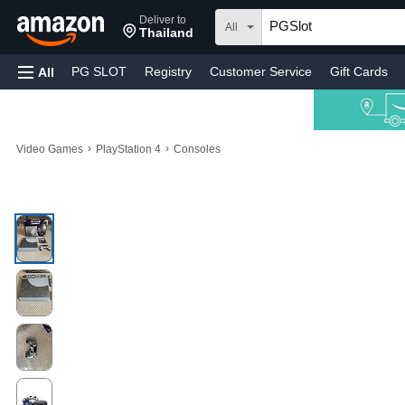
Deliver to
All
Thailand
PG SLOT
Registry
Customer Service
Gift Cards
All
›
›
Video Games
PlayStation 4
Consoles