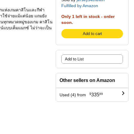
Fulfilled by Amazon
โลกแห่งเกมคาสิโนและกีฬา
่าใช้จ่ายแม้แต่น้อย แถมยัง
Only 1 left in stock - order
ดในทุกหมวดหมู่ของเกม คาสิโน
soon.
์แบบเต็มแมกซ์ ไม่ว่าจะเป็น
Add to cart
Add to List
Other sellers on Amazon
$
335
99
Used (4) from