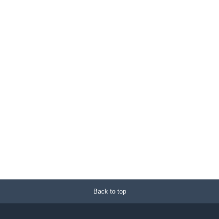
Back to top