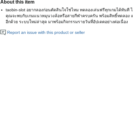
About this item
taobin-slot อยากลองก่อนตัดสินใจใช่ไหม ทดลองเล่นฟรีทุกเกมได้ทันที ไม่
คุณจะพบกับเกมแนวหมุนวงล้อหรือสายกีฬาครบครัน พร้อมสิทธิ์ทดลอง
อีกด้วย ระบบใหม่ล่าสุด มาพร้อมกิจกรรมรายวันที่อัปเดตอย่างต่อเนื่อง
Report an issue with this product or seller