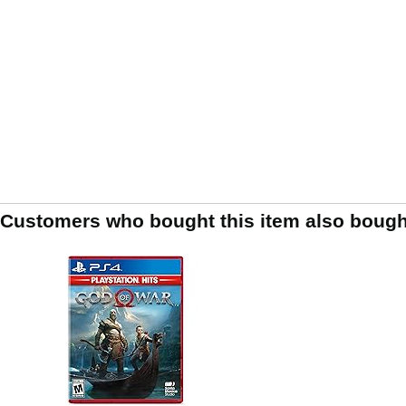
Customers who bought this item also bough