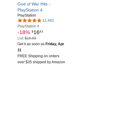
God of War Hits -
PlayStation 4
PlayStation
11,442
PlayStation 4
-18%
16
$
43
List:
$19.99
Get it as soon as
Friday, Apr
11
FREE Shipping on orders
over $35 shipped by Amazon