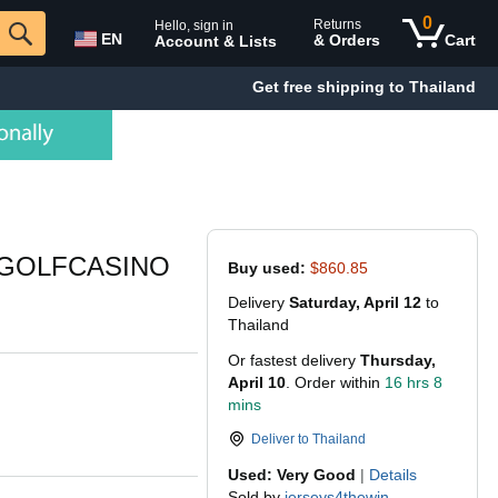
0
Returns
Hello, sign in
EN
& Orders
Cart
Account & Lists
Get free shipping to Thailand
รับ GOLFCASINO
Buy used:
$860.85
Delivery
Saturday, April 12
to
Thailand
Or fastest delivery
Thursday,
April 10
. Order within
16 hrs 8
mins
Deliver to
Thailand
Used: Very Good
|
Details
Sold by
jerseys4thewin