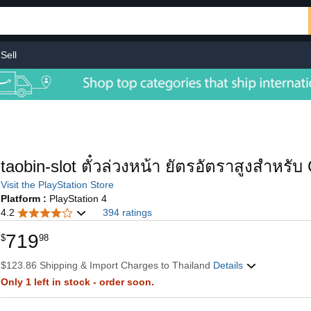
Sell
taobin-slot ตั๋วล่วงหน้า ยัตรอัตราสูงสำห
Visit the PlayStation Store
Platform :
PlayStation 4
4.2
394 ratings
719
$
98
$123.86 Shipping & Import Charges to Thailand
Details
Only 1 left in stock - order soon.