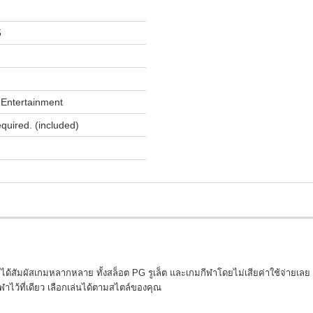
5
Entertainment
equired. (included)
ะได้สัมผัสเกมหลากหลาย ทั้งสล็อต PG รูเล็ต และเกมกีฬาโดยไม่เสียค่าใช้จ่ายเลย
ฬาไว้ที่เดียว เลือกเล่นได้ตามสไตล์ของคุณ