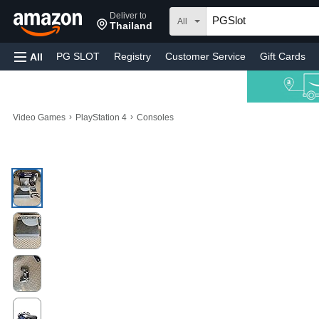
Deliver to
All
Thailand
PG SLOT
Registry
Customer Service
Gift Cards
All
›
›
Video Games
PlayStation 4
Consoles