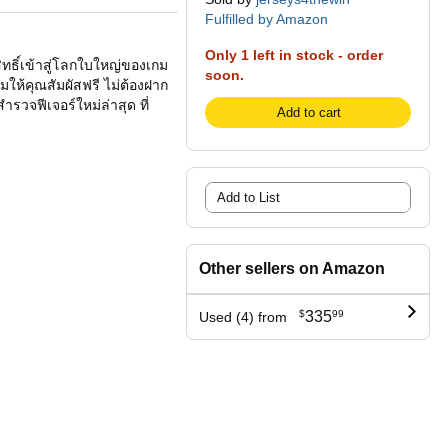
Fulfilled by Amazon
Only 1 left in stock - order
ิทธิ์เข้าสู่โลกใบใหญ่ของเกม
soon.
ให้คุณสัมผัสฟรี ไม่ต้องฝาก
ำรวจฟีเจอร์ใหม่ล่าสุด ที่
Add to cart
Add to List
Other sellers on Amazon
$
335
99
Used (4) from