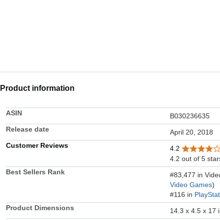
Product information
ASIN
B030236635
Release date
April 20, 2018
Customer Reviews
4.2
4.2 out of 5 star
Best Sellers Rank
#83,477 in Vid
Video Games
)
#116 in
PlaySta
Product Dimensions
14.3 x 4.5 x 17