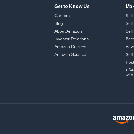
Get to Know Us
Mak
Careers
Sell
Blog
Sell
About Amazon
Sell
Investor Relations
Beco
Amazon Devices
Adve
Amazon Science
Self
Hos
›
Se
with