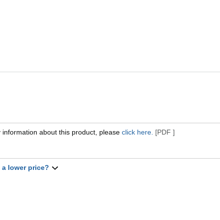
 information about this product, please
click here.
[PDF ]
t a lower price?