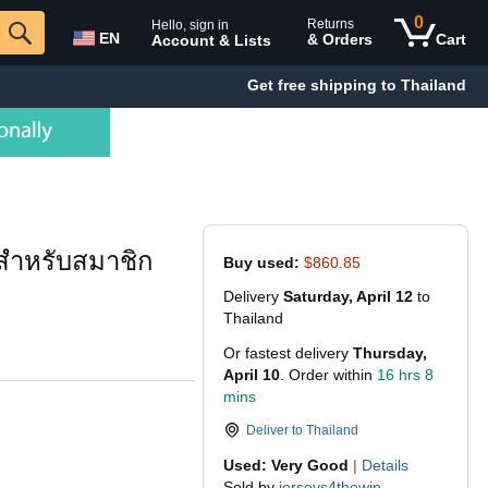
0
Returns
Hello, sign in
EN
& Orders
Cart
Account & Lists
Get free shipping to Thailand
ี สำหรับสมาชิก
Buy used:
$860.85
Delivery
Saturday, April 12
to
Thailand
Or fastest delivery
Thursday,
April 10
. Order within
16 hrs 8
mins
Deliver to
Thailand
Used: Very Good
|
Details
Sold by
jerseys4thewin