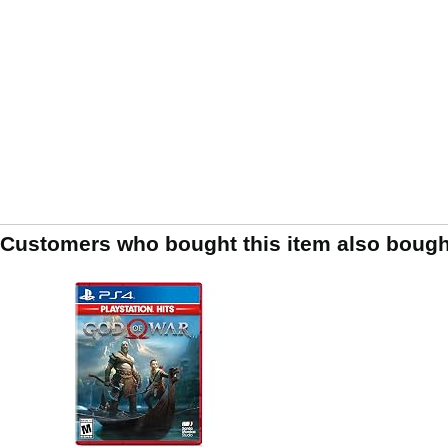
Customers who bought this item also bough