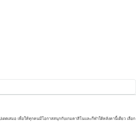
ปเดตเสมอ เพื่อให้ทุกคนมีโอกาสสนุกกับเกมคาสิโนและกีฬาใต้หลังคานี้เดียว เลือก