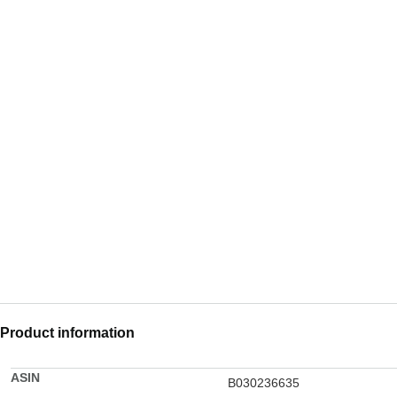
Product information
ASIN
B030236635