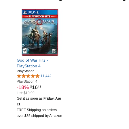
God of War Hits -
PlayStation 4
PlayStation
11,442
PlayStation 4
-18%
16
$
43
List:
$19.99
Get it as soon as
Friday, Apr
11
FREE Shipping on orders
over $35 shipped by Amazon