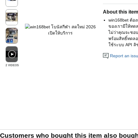
About this ite
win168bet ต้อง
ของเรามีให้ทดลอ
ไม่ว่าคุณจะชอบ
พร้อมสิทธิ์ทดล
ใช้ระบบ API ลิ
Report an issue
2 VIDEOS
Customers who bought this item also bough